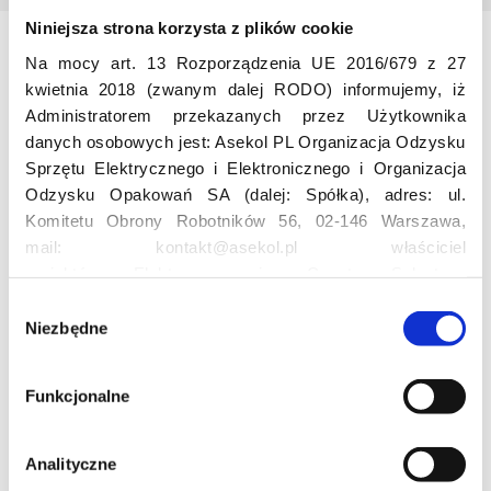
Niniejsza strona korzysta z plików cookie
Na mocy art. 13 Rozporządzenia UE 2016/679 z 27
Odwiedź nas
kwietnia 2018 (zwanym dalej RODO) informujemy, iż
Administratorem przekazanych przez Użytkownika
danych osobowych jest: Asekol PL Organizacja Odzysku
Sprzętu Elektrycznego i Elektronicznego i Organizacja
Odzysku Opakowań SA (dalej: Spółka), adres: ul.
Komitetu Obrony Robotników 56, 02-146 Warszawa,
mail: kontakt@asekol.pl właściciel
Edukacja
projektów: Elektrosegregacja, Czyste Sołectwo,
Czerwone Kontenery, Loverecycling,
W
Asekolove. Administrator przetwarza następujące dane
Niezbędne
y
Projekt edukacyjny F(RE)Ecykling – FREEducation
osobowe Użytkowników: imię, nazwisko, adres e-mail,
b
Znaczenie recyklingu elektrośmieci
numer telefonu, miasto, preferencje Użytkownika,
ó
Profesjonalna i Bezpieczna Utylizacja Elektroodpadów
Funkcjonalne
lokalizacja, obszar zainteresowania, dane przetwarzane
r
Konkurs
w ramach usługi Google Analytics: unikalny identyfikator
z
reklamowy Użytkownika, lokalizacja, identyfikator
g
Analityczne
urządzenia, data i godzina korzystania z serwisu, dane
o