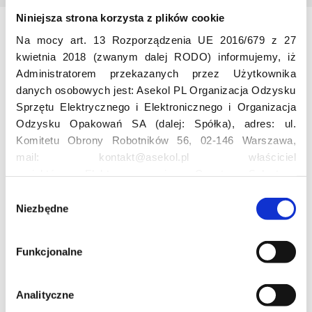
Niniejsza strona korzysta z plików cookie
Na mocy art. 13 Rozporządzenia UE 2016/679 z 27
Odwiedź nas
kwietnia 2018 (zwanym dalej RODO) informujemy, iż
Administratorem przekazanych przez Użytkownika
danych osobowych jest: Asekol PL Organizacja Odzysku
Sprzętu Elektrycznego i Elektronicznego i Organizacja
Odzysku Opakowań SA (dalej: Spółka), adres: ul.
Komitetu Obrony Robotników 56, 02-146 Warszawa,
mail: kontakt@asekol.pl właściciel
Edukacja
projektów: Elektrosegregacja, Czyste Sołectwo,
Czerwone Kontenery, Loverecycling,
W
Asekolove. Administrator przetwarza następujące dane
Niezbędne
y
Projekt edukacyjny F(RE)Ecykling – FREEducation
osobowe Użytkowników: imię, nazwisko, adres e-mail,
b
Znaczenie recyklingu elektrośmieci
numer telefonu, miasto, preferencje Użytkownika,
ó
Profesjonalna i Bezpieczna Utylizacja Elektroodpadów
Funkcjonalne
lokalizacja, obszar zainteresowania, dane przetwarzane
r
Konkurs
w ramach usługi Google Analytics: unikalny identyfikator
z
reklamowy Użytkownika, lokalizacja, identyfikator
g
Analityczne
urządzenia, data i godzina korzystania z serwisu, dane
o