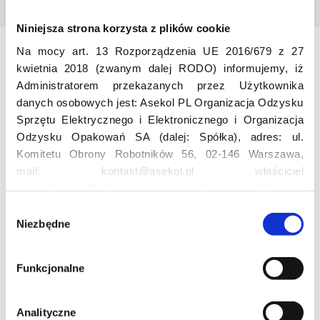
Niniejsza strona korzysta z plików cookie
Na mocy art. 13 Rozporządzenia UE 2016/679 z 27
Odwiedź nas
kwietnia 2018 (zwanym dalej RODO) informujemy, iż
Administratorem przekazanych przez Użytkownika
danych osobowych jest: Asekol PL Organizacja Odzysku
Sprzętu Elektrycznego i Elektronicznego i Organizacja
Odzysku Opakowań SA (dalej: Spółka), adres: ul.
Komitetu Obrony Robotników 56, 02-146 Warszawa,
mail: kontakt@asekol.pl właściciel
projektów: Elektrosegregacja, Czyste Sołectwo,
Edukacja
Czerwone Kontenery, Loverecycling,
W
Asekolove. Administrator przetwarza następujące dane
Niezbędne
y
osobowe Użytkowników: imię, nazwisko, adres e-mail,
Projekt edukacyjny F(RE)Ecykling – FREEducation
b
numer telefonu, miasto, preferencje Użytkownika,
Znaczenie recyklingu elektrośmieci
ó
Funkcjonalne
lokalizacja, obszar zainteresowania, dane przetwarzane
Profesjonalna i Bezpieczna Utylizacja Elektroodpadów
r
Konkurs
w ramach usługi Google Analytics: unikalny identyfikator
z
reklamowy Użytkownika, lokalizacja, identyfikator
g
Analityczne