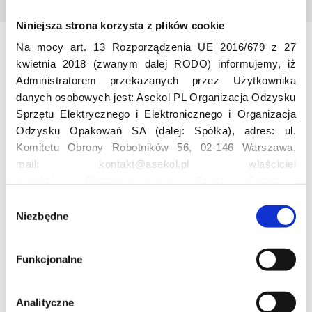
Niniejsza strona korzysta z plików cookie
Na mocy art. 13 Rozporządzenia UE 2016/679 z 27
Odwiedź nas
kwietnia 2018 (zwanym dalej RODO) informujemy, iż
Administratorem przekazanych przez Użytkownika
danych osobowych jest: Asekol PL Organizacja Odzysku
Sprzętu Elektrycznego i Elektronicznego i Organizacja
Odzysku Opakowań SA (dalej: Spółka), adres: ul.
Komitetu Obrony Robotników 56, 02-146 Warszawa,
mail: kontakt@asekol.pl właściciel
projektów: Elektrosegregacja, Czyste Sołectwo,
Edukacja
Czerwone Kontenery, Loverecycling,
W
Asekolove. Administrator przetwarza następujące dane
Niezbędne
y
osobowe Użytkowników: imię, nazwisko, adres e-mail,
Projekt edukacyjny F(RE)Ecykling – FREEducation
b
numer telefonu, miasto, preferencje Użytkownika,
Znaczenie recyklingu elektrośmieci
ó
Funkcjonalne
Profesjonalna i Bezpieczna Utylizacja Elektroodpadów
lokalizacja, obszar zainteresowania, dane przetwarzane
r
Konkurs
w ramach usługi Google Analytics: unikalny identyfikator
z
reklamowy Użytkownika, lokalizacja, identyfikator
g
Analityczne