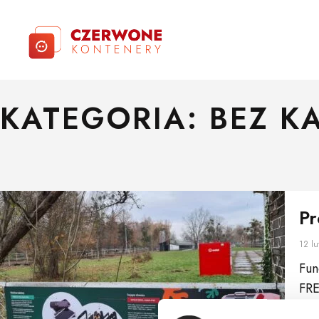
KATEGORIA: BEZ K
Pr
12 lu
Fun
FRE