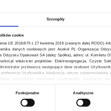
CZYTAJ WIĘCEJ
Szczegóły
 plików cookie
enia UE 2016/679 z 27 kwietnia 2018 (zwanym dalej RODO) info
wnika danych osobowych jest: Asekol PL Organizacja Odzys
ja Odzysku Opakowań SA (dalej: Spółka), adres: ul. Komitetu 
ekol.pl właściciel projektów: Elektrosegregacja, Czyste So
dministrator przetwarza następujące dane osobowe Użytkownik
, preferencje Użytkownika, lokalizacja, obszar zainteresowani
Odwiedź nas
ikalny identyfikator reklamowy Użytkownika, lokalizacja, iden
u, dane demograficzne: kraj, miasto, język, płeć, wiek, typ i w
Funkcjonalne
Analityczne