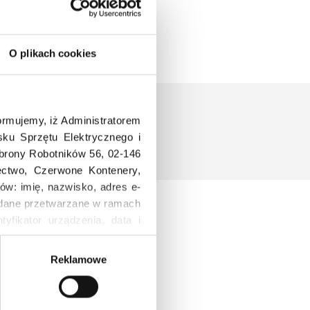
O plikach cookies
rmujemy, iż Administratorem
ku Sprzętu Elektrycznego i
Obrony Robotników 56, 02-146
łectwo, Czerwone Kontenery,
ów: imię, nazwisko, adres e-
a, dane przetwarzane w ramach
tyfikator urządzenia, data i
ersja systemu operacyjnego.
Reklamowe