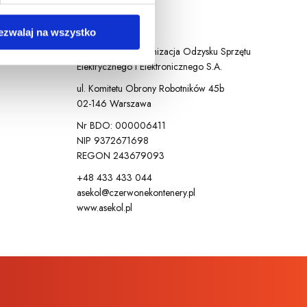
Kontakt
ezwalaj na wszystko
ASEKOL PL
Organizacja Odzysku Sprzętu
Elektrycznego i Elektronicznego S.A.
ul. Komitetu Obrony Robotników 45b
02-146 Warszawa
Nr BDO: 000006411
NIP 9372671698
REGON 243679093
+48 433 433 044
asekol@czerwonekontenery.pl
www.asekol.pl