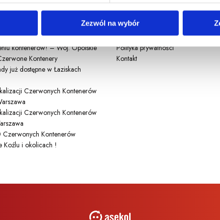
ci
Warto zobaczyć
Zezwól na wybór
Z
ło! Sprawdź najnowsze zmiany
O nas
niu kontenerów! – Woj. Opolskie
Polityka prywatności
zerwone Kontenery
Kontakt
dy już dostępne w Łaziskach
lokalizacji Czerwonych Kontenerów
arszawa
lokalizacji Czerwonych Kontenerów
arszawa
 Czerwonych Kontenerów
 Koźlu i okolicach !