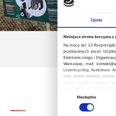
Zgoda
Niniejsza strona korzysta z
Na mocy art. 13 Rozporządz
przekazanych przez Użytko
Elektronicznego i Organizac
Warszawa, mail: kontakt@as
Loverecycling, Asekolove. A
mail, numer telefonu, miasto
usługi Google Analytics: un
godzina korzystania z serwis
W
Niezbędne
y
b
ó
r