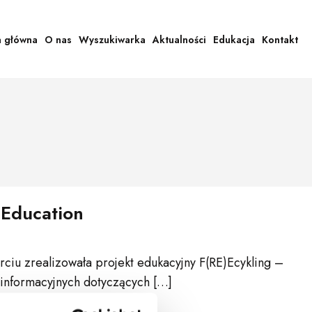
a główna
O nas
Wyszukiwarka
Aktualności
Edukacja
Kontakt
EEducation
ciu zrealizowała projekt edukacyjny F(RE)Ecykling –
informacyjnych dotyczących […]