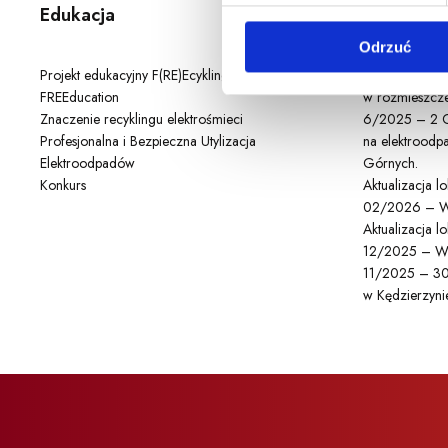
Edukacja
Aktualnoś
z
Odrzuć
g
o
Projekt edukacyjny F(RE)Ecykling –
Dużo się dzia
d
FREEducation
w rozmieszcze
Znaczenie recyklingu elektrośmieci
6/2025 – 2 C
y
Profesjonalna i Bezpieczna Utylizacja
na elektroodpa
Elektroodpadów
Górnych.
Konkurs
Aktualizacja 
02/2026 – W
Aktualizacja 
12/2025 – W
11/2025 – 30
w Kędzierzynie