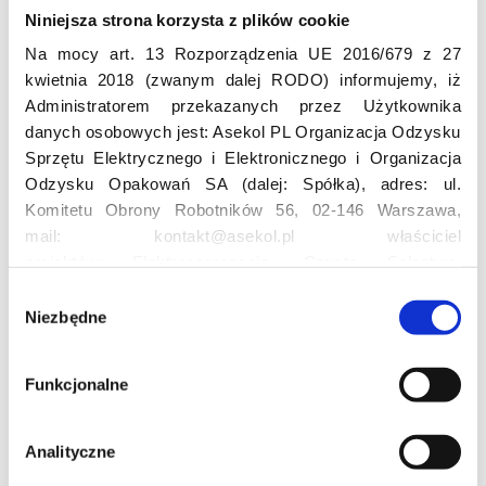
Niniejsza strona korzysta z plików cookie
Odwiedź nas
Na mocy art. 13 Rozporządzenia UE 2016/679 z 27
kwietnia 2018 (zwanym dalej RODO) informujemy, iż
Administratorem przekazanych przez Użytkownika
danych osobowych jest: Asekol PL Organizacja Odzysku
Sprzętu Elektrycznego i Elektronicznego i Organizacja
Odzysku Opakowań SA (dalej: Spółka), adres: ul.
Komitetu Obrony Robotników 56, 02-146 Warszawa,
mail: kontakt@asekol.pl właściciel
Edukacja
projektów: Elektrosegregacja, Czyste Sołectwo,
Czerwone Kontenery, Loverecycling,
W
Asekolove. Administrator przetwarza następujące dane
Niezbędne
y
Projekt edukacyjny F(RE)Ecykling – FREEducation
osobowe Użytkowników: imię, nazwisko, adres e-mail,
Znaczenie recyklingu elektrośmieci
b
numer telefonu, miasto, preferencje Użytkownika,
Profesjonalna i Bezpieczna Utylizacja Elektroodpadów
ó
Funkcjonalne
lokalizacja, obszar zainteresowania, dane przetwarzane
Konkurs
r
w ramach usługi Google Analytics: unikalny identyfikator
z
reklamowy Użytkownika, lokalizacja, identyfikator
g
Analityczne
urządzenia, data i godzina korzystania z serwisu, dane
o