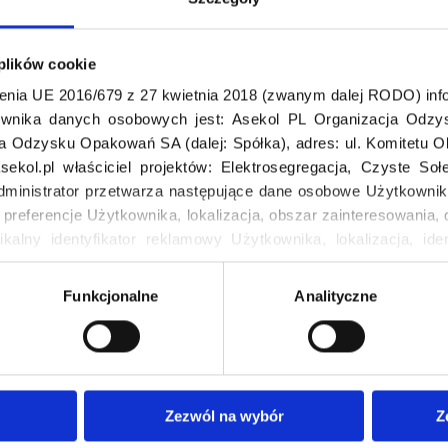
 plików cookie
enia UE 2016/679 z 27 kwietnia 2018 (zwanym dalej RODO) info
wnika danych osobowych jest: Asekol PL Organizacja Odzys
ja Odzysku Opakowań SA (dalej: Spółka), adres: ul. Komitetu 
Odwiedź nas
ekol.pl właściciel projektów: Elektrosegregacja, Czyste So
dministrator przetwarza następujące dane osobowe Użytkownik
, preferencje Użytkownika, lokalizacja, obszar zainteresowani
ikalny identyfikator reklamowy Użytkownika, lokalizacja, iden
u, dane demograficzne: kraj, miasto, język, płeć, wiek, typ i w
Funkcjonalne
Analityczne
ci
Warto zobaczyć
ło! Sprawdź najnowsze zmiany w
O nas
u kontenerów! – Woj. Opolskie
Polityka prywatności
zerwone Kontenery na
Kontakt
Zezwól na wybór
Z
 już dostępne w Łaziskach