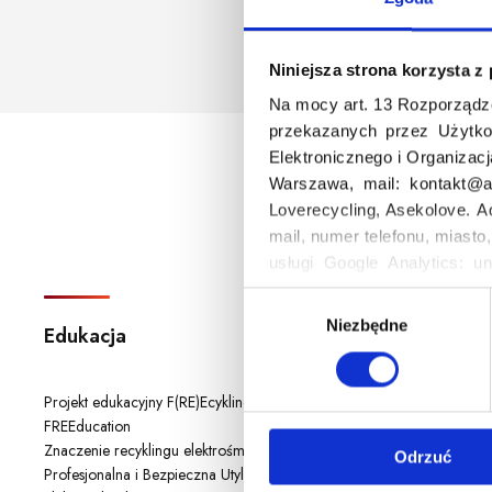
Niniejsza strona korzysta z
Na mocy art. 13 Rozporządz
przekazanych przez Użytko
Elektronicznego i Organizac
Warszawa, mail: kontakt@as
Loverecycling, Asekolove. A
mail, numer telefonu, miasto
usługi Google Analytics: un
godzina korzystania z serwis
W
Niezbędne
y
Edukacja
Aktualnoś
b
ó
Projekt edukacyjny F(RE)Ecykling –
Dużo się dzia
r
FREEducation
rozmieszczeni
z
Znaczenie recyklingu elektrośmieci
6/2025 – 2 C
Odrzuć
g
Profesjonalna i Bezpieczna Utylizacja
elektroodpady
o