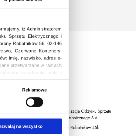
rmujemy, iż Administratorem
ku Sprzętu Elektrycznego i
Obrony Robotników 56, 02-146
łectwo, Czerwone Kontenery,
ów: imię, nazwisko, adres e-
a, dane przetwarzane w ramach
tyfikator urządzenia, data i
ersja systemu operacyjnego.
Reklamowe
Kontakt
ASEKOL PL
Organizacja Odzysku Sprzętu
Elektrycznego i Elektronicznego S.A.
ezwalaj na wszystko
ul. Komitetu Obrony Robotników 45b
02-146 Warszawa